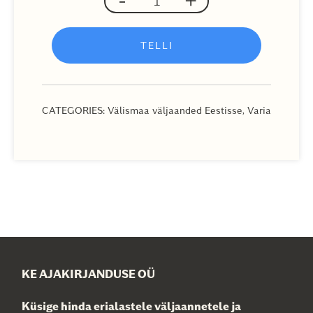
Palat
quantity
TELLI
CATEGORIES:
Välismaa väljaanded Eestisse
,
Varia
KE AJAKIRJANDUSE OÜ
Küsige hinda erialastele väljaannetele ja