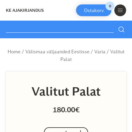
0
KE AJAKIRJANDUS
Search
for:
Skip
to
Home
/
Välismaa väljaanded Eestisse
/
Varia
/ Valitut
content
Palat
Valitut Palat
180.00
€
-
+
Valitut