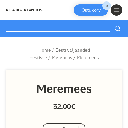
0
KE AJAKIRJANDUS
Search
for:
Skip
to
Home
/
Eesti väljaanded
content
Eestisse
/
Merendus
/ Meremees
Meremees
32.00
€
-
+
Meremees