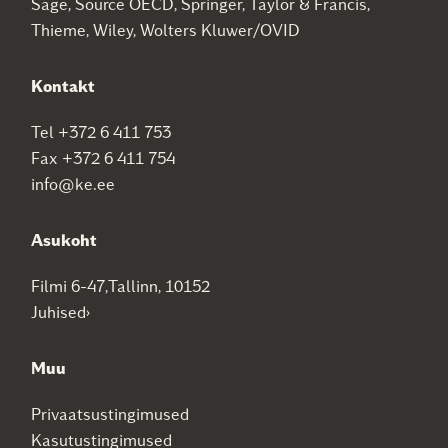
Sage, Source OECD, Springer, Taylor & Francis,
Thieme, Wiley, Wolters Kluwer/OVID
Kontakt
Tel +372 6 411 753
Fax +372 6 411 754
info@ke.ee
Asukoht
Filmi 6-47,Tallinn, 10152
Juhised›
Muu
Privaatsustingimused
Kasutustingimused