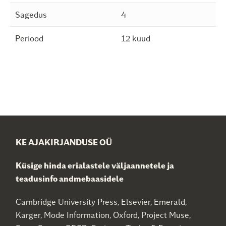
Sagedus
4
Periood
12 kuud
KE AJAKIRJANDUSE OÜ
Küsige hinda erialastele väljaannetele ja
teadusinfo andmebaasidele
Cambridge University Press, Elsevier, Emerald,
Karger, Mode Information, Oxford, Project Muse,